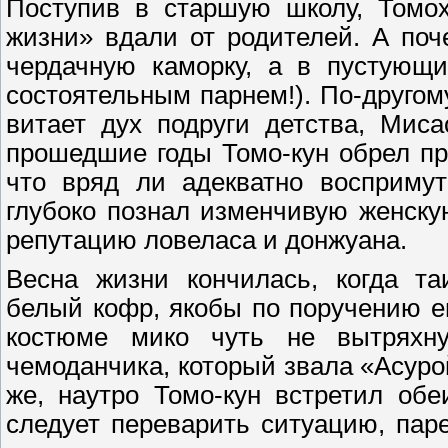
Поступив в старшую школу, Томо
жизни» вдали от родителей. А поч
чердачную каморку, а в пустующи
состоятельным парнем!). По-другом
витает дух подруги детства, Миса
прошедшие годы Томо-кун обрел пр
что вряд ли адекватно воспримут
глубоко познал изменчивую женску
репутацию ловеласа и донжуана.
Весна жизни кончилась, когда та
белый кофр, якобы по поручению ег
костюме мико чуть не вытряхн
чемоданчика, который звала «Асуро
же, наутро Томо-кун встретил об
следует переварить ситуацию, паре