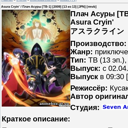
Asura Cryin' / Плач Асуры [ТВ-1] [2009] [13 из 13] [JPN] [rmvb]
Плач Асуры [ТВ-
Asura Cryin'
アスラクライン
Производство
Жанр:
приключен
Тип:
ТВ (13 эп.),
Выпуск:
c 02.04
Выпуск
в 09:30 
Режиссёр:
Кусак
Автор оригина
Студия:
Краткое описание: