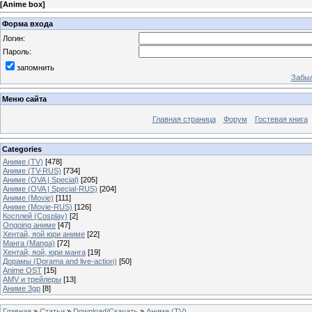
[
Anime box
]
Форма входа
Логин:
Пароль:
запомнить
Забыл
Меню сайта
Главная страница
Форум
Гостевая книга
Categories
Аниме (TV)
[478]
Аниме (TV-RUS)
[734]
Аниме (OVA | Special)
[205]
Аниме (OVA | Special-RUS)
[204]
Аниме (Movie)
[111]
Аниме (Movie-RUS)
[126]
Косплей (Cosplay)
[2]
Ongoing аниме
[47]
Хентай, яой юри аниме
[22]
Манга (Manga)
[72]
Хентай, яой, юри манга
[19]
Дорамы (Dorama and live-action)
[50]
Anime OST
[15]
AMV и трейлеры
[13]
Аниме 3gp
[8]
Главная
»
Статьи
»
Download/Скачать
»
Аниме (TV)