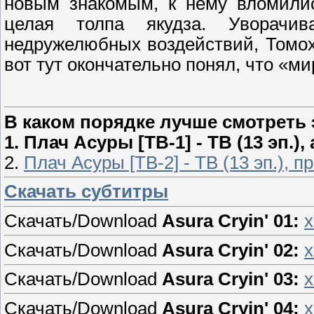
новым знакомым, к нему вломилис
целая толпа якудза. Уворачи
недружелюбных воздействий, Томох
вот тут окончательно понял, что «ми
В каком порядке лучше смотреть 
1. Плач Асуры [ТВ-1] - ТВ (13 эп.)
2.
Плач Асуры [ТВ-2] - ТВ (13 эп.), 
Скачать субтитры
Скачать/Download
Asura Cryin' 01:
x
Скачать/Download
Asura Cryin' 02:
x
Скачать/Download
Asura Cryin' 03:
x
Скачать/Download
Asura Cryin' 04:
x